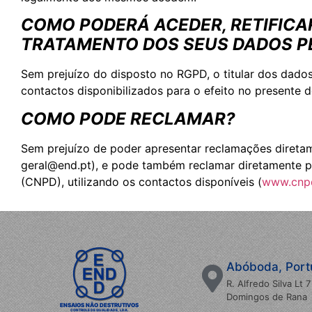
COMO PODERÁ ACEDER, RETIFICAR
TRATAMENTO DOS SEUS DADOS P
Sem prejuízo do disposto no RGPD, o titular dos dados
contactos disponibilizados para o efeito no presente 
COMO PODE RECLAMAR?
Sem prejuízo de poder apresentar reclamações diretame
geral@end.pt), e pode também reclamar diretamente p
(CNPD), utilizando os contactos disponíveis (
www.cnp
Abóboda, Port
R. Alfredo Silva Lt
Domingos de Rana
ENSAIOS NÃO DESTRUTIVOS
CONTROLE DE QUALIDADE, LDA.