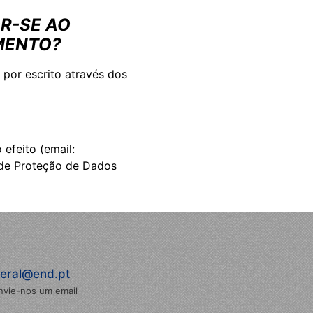
OR-SE AO
MENTO?
 por escrito através dos
efeito (email:
 de Proteção de Dados
eral@end.pt
nvie-nos um email