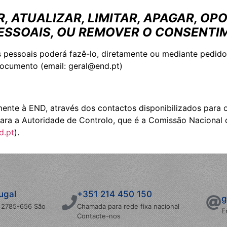
, ATUALIZAR, LIMITAR, APAGAR, OP
ESSOAIS, OU REMOVER O CONSENTI
 pessoais poderá fazê-lo, diretamente ou mediante pedido
documento (email: geral@end.pt)
nte à END, através dos contactos disponibilizados para o 
ara a Autoridade de Controlo, que é a Comissão Nacional
d.pt
).
ugal
+351 214 450 150
g
 7 2785-656 São
Chamada para rede fixa nacional
E
Contacte-nos