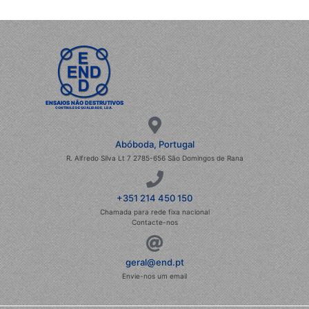
ENSAIOS NÃO DESTRUTIVOS
CONTROLE DE QUALIDADE, LDA.
Abóboda, Portugal
R. Alfredo Silva Lt 7 2785-656 São Domingos de Rana
+351 214 450 150
Chamada para rede fixa nacional
Contacte-nos
geral@end.pt
Envie-nos um email